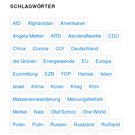
SCHLAGWÖRTER
AfD
Afghanistan
Amerikaner
Angela Merkel
ARD
Atomkraftwerke
CDU
China
Corona
CO²
Deutschland
die Grünen
Energiewende
EU
Europa
Eurorettung
EZB
FDP
Hamas
Islam
Israel
Klima
Koran
Krieg
Krim
Masseneinwanderung
Meinungsfreiheit
Merkel
Nato
Olaf Scholz
One World
Polen
Putin
Russen
Russland
Rußland