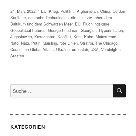
Veröffentlicht
Kategorien
Schlagwörter
24. März 2022
EU
,
Krieg
,
Politik
Afghanistan
,
China
,
Cordon
am
Sanitaire
,
deutsche Technologien
,
die Linie zwischen dem
Baltikum und dem Schwarzen Meer
,
EU
,
Flüchlingskrise
,
Geopolitical Futures
,
George Friedman
,
Georgien
,
Hyperinflation
,
Jugoslawien
,
Kasachstan
,
Konflikt
,
Krim
,
Kuba
,
Mainstream
,
Nato
,
Nazi
,
Putin
,
Quisling
,
rote Linien
,
Stratfor
,
The Chicago
Council on Global Affairs
,
Ukraine
,
urrussich
,
USA
,
Vereinigten
Staaten
SU
Suche
nach:
KATEGORIEN