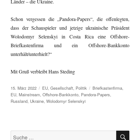
Länder – die Ukraine.
Schon vergessen die „Pandora-Papers“, die offenlegten,
dass der Schauspieler und jetzige ukrainische Präsident
Wolodomyr Selenskyi in Costa Rica eine Offshore-
Briefkastenfirma und ein Offshore-Bankkonto
unterhält/unterhielt?“
Mit Gruß verbleibt Hans Steding
Veröffentlicht
Kategorien
Schlagwörter
15. März 2022
EU
,
Gesellschaft
,
Politik
Briefkastenfirma
,
am
EU
,
Mainstream
,
Offshore-Bankkonto
,
Pandora-Papers
,
Russland
,
Ukraine
,
Wolodomyr Selenskyi
SU
Suche