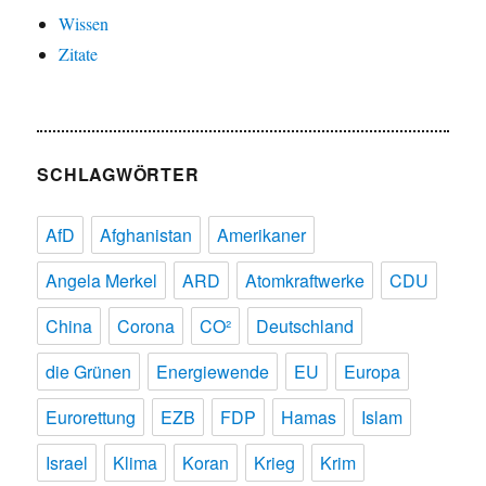
Wissen
Zitate
SCHLAGWÖRTER
AfD
Afghanistan
Amerikaner
Angela Merkel
ARD
Atomkraftwerke
CDU
China
Corona
CO²
Deutschland
die Grünen
Energiewende
EU
Europa
Eurorettung
EZB
FDP
Hamas
Islam
Israel
Klima
Koran
Krieg
Krim