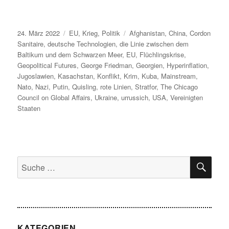
Veröffentlicht
Kategorien
Schlagwörter
24. März 2022
EU
,
Krieg
,
Politik
Afghanistan
,
China
,
Cordon
am
Sanitaire
,
deutsche Technologien
,
die Linie zwischen dem
Baltikum und dem Schwarzen Meer
,
EU
,
Flüchlingskrise
,
Geopolitical Futures
,
George Friedman
,
Georgien
,
Hyperinflation
,
Jugoslawien
,
Kasachstan
,
Konflikt
,
Krim
,
Kuba
,
Mainstream
,
Nato
,
Nazi
,
Putin
,
Quisling
,
rote Linien
,
Stratfor
,
The Chicago
Council on Global Affairs
,
Ukraine
,
urrussich
,
USA
,
Vereinigten
Staaten
SU
Suche
nach:
KATEGORIEN