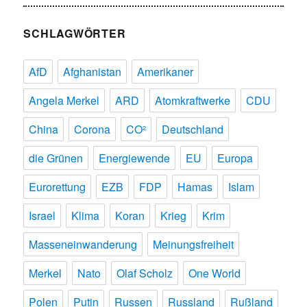
SCHLAGWÖRTER
AfD
Afghanistan
Amerikaner
Angela Merkel
ARD
Atomkraftwerke
CDU
China
Corona
CO²
Deutschland
die Grünen
Energiewende
EU
Europa
Eurorettung
EZB
FDP
Hamas
Islam
Israel
Klima
Koran
Krieg
Krim
Masseneinwanderung
Meinungsfreiheit
Merkel
Nato
Olaf Scholz
One World
Polen
Putin
Russen
Russland
Rußland