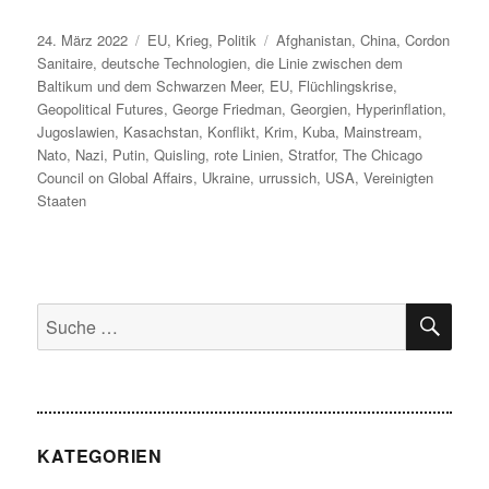
Veröffentlicht
Kategorien
Schlagwörter
24. März 2022
EU
,
Krieg
,
Politik
Afghanistan
,
China
,
Cordon
am
Sanitaire
,
deutsche Technologien
,
die Linie zwischen dem
Baltikum und dem Schwarzen Meer
,
EU
,
Flüchlingskrise
,
Geopolitical Futures
,
George Friedman
,
Georgien
,
Hyperinflation
,
Jugoslawien
,
Kasachstan
,
Konflikt
,
Krim
,
Kuba
,
Mainstream
,
Nato
,
Nazi
,
Putin
,
Quisling
,
rote Linien
,
Stratfor
,
The Chicago
Council on Global Affairs
,
Ukraine
,
urrussich
,
USA
,
Vereinigten
Staaten
SU
Suche
nach:
KATEGORIEN