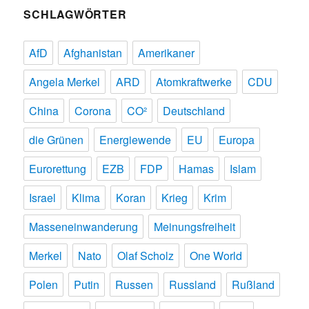
SCHLAGWÖRTER
AfD
Afghanistan
Amerikaner
Angela Merkel
ARD
Atomkraftwerke
CDU
China
Corona
CO²
Deutschland
die Grünen
Energiewende
EU
Europa
Eurorettung
EZB
FDP
Hamas
Islam
Israel
Klima
Koran
Krieg
Krim
Masseneinwanderung
Meinungsfreiheit
Merkel
Nato
Olaf Scholz
One World
Polen
Putin
Russen
Russland
Rußland