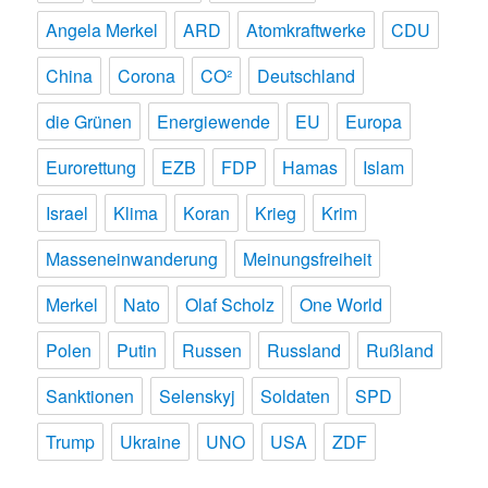
Angela Merkel
ARD
Atomkraftwerke
CDU
China
Corona
CO²
Deutschland
die Grünen
Energiewende
EU
Europa
Eurorettung
EZB
FDP
Hamas
Islam
Israel
Klima
Koran
Krieg
Krim
Masseneinwanderung
Meinungsfreiheit
Merkel
Nato
Olaf Scholz
One World
Polen
Putin
Russen
Russland
Rußland
Sanktionen
Selenskyj
Soldaten
SPD
Trump
Ukraine
UNO
USA
ZDF