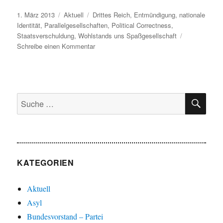
Veröffentlicht
Kategorien
Schlagwörter
1. März 2013
Aktuell
Drittes Reich
,
Entmündigung
,
nationale
am
Identität
,
Parallelgesellschaften
,
Political Correctness
,
Staatsverschuldung
,
Wohlstands uns Spaßgesellschaft
zu
Schreibe einen Kommentar
Gesellschaft,
Von
Unbehagen
und
SU
Zweifeln
Suche
an
nach:
der
Politik
KATEGORIEN
Aktuell
Asyl
Bundesvorstand – Partei