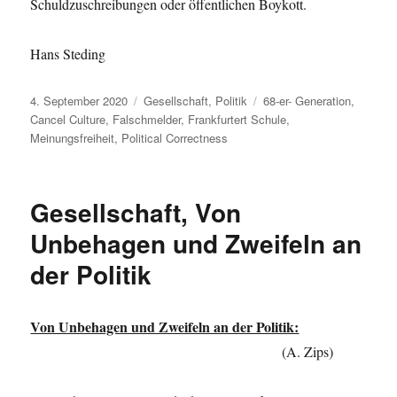
Schuldzuschreibungen oder öffentlichen Boykott.
Hans Steding
Veröffentlicht
Kategorien
Schlagwörter
4. September 2020
Gesellschaft
,
Politik
68-er- Generation
,
am
Cancel Culture
,
Falschmelder
,
Frankfurtert Schule
,
Meinungsfreiheit
,
Political Correctness
Gesellschaft, Von
Unbehagen und Zweifeln an
der Politik
Von Unbehagen und Zweifeln an der Politik:
(A. Zips)