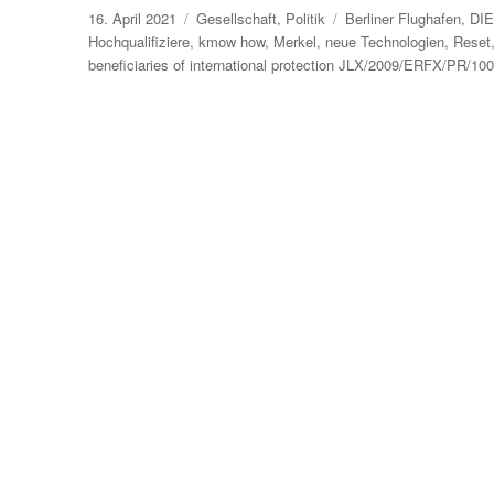
Veröffentlicht
Kategorien
Schlagwörter
16. April 2021
Gesellschaft
,
Politik
Berliner Flughafen
,
DI
am
Hochqualifiziere
,
kmow how
,
Merkel
,
neue Technologien
,
Reset
beneficiaries of international protection JLX/2009/ERFX/PR/10