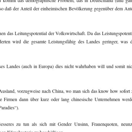
 kommt das demographische Problem, das in Deutschland (und ga
so daß der Anteil der einheimischen Bevölkerung gegenüber dem Ante
n das Leitungspotential der Volkswirtschaft. Da das Leistungspotenti
erten wird die gesamte Leistungsfähig des Landes geringer, was d
ses Landes (auch in Europa) dies nicht wahrhaben will und somit nic
ns Ausland, vorzugweise nach China, wo man sich das know how sofort 
hre Firmen dann über kurz oder lang chinesische Unternehmen werd
aradies“).
 Besseres zu tun als sich mit Gender Unsinn, Frauenquoten, neunz