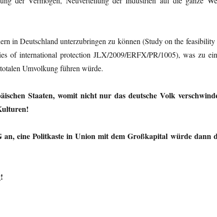
ung der Vermögen, Neuverteilung der Industrien auf die ganze Wel
 in Deutschland unterzubringen zu können (Study on the feasibility 
aries of international protection JLX/2009/ERFX/PR/1005), was zu ein
 totalen Umvolkung führen würde.
äischen Staaten, womit nicht nur das deutsche Volk verschwind
Kulturen!
 eine Politkaste in Union mit dem Großkapital würde dann d
!