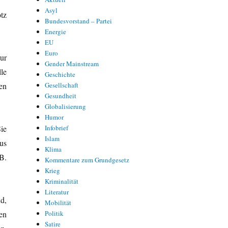
Asyl
tz
Bundesvorstand – Partei
Energie
EU
Euro
ur
Gender Mainstream
le
Geschichte
en
Gesellschaft
Gesundheit
Globalisierung
Humor
ie
Infobrief
Islam
us
Klima
B.
Kommentare zum Grundgesetz
Krieg
Kriminalität
Literatur
d,
Mobilität
en
Politik
Satire