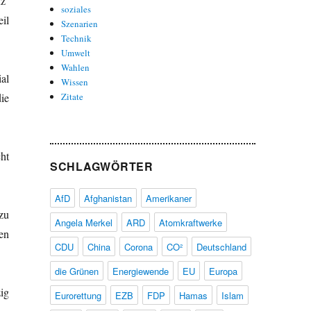
nz
soziales
il
Szenarien
Technik
Umwelt
Wahlen
al
Wissen
ie
Zitate
ht
SCHLAGWÖRTER
AfD
Afghanistan
Amerikaner
zu
Angela Merkel
ARD
Atomkraftwerke
en
CDU
China
Corona
CO²
Deutschland
die Grünen
Energiewende
EU
Europa
ig
Eurorettung
EZB
FDP
Hamas
Islam