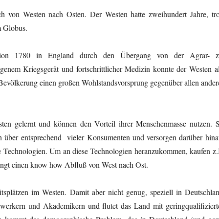
ch von Westen nach Osten. Der Westen hatte zweihundert Jahre, tro
m Globus.
ution 1780 in England durch den Übergang von der Agrar- z
genem Kriegsgerät und fortschrittlicher Medizin konnte der Westen al
 Bevölkerung einen großen Wohlstandsvorsprung gegenüber allen ander
ten gelernt und können den Vorteil ihrer Menschenmasse nutzen. S
uch über entsprechend vieler Konsumenten und versorgen darüber hina
e Technologien. Um an diese Technologien heranzukommen, kaufen z.
dingt einen know how Abfluß von West nach Ost.
itsplätzen im Westen. Damit aber nicht genug, speziell in Deutschlan
dwerkern und Akademikern und flutet das Land mit geringqualifiziert