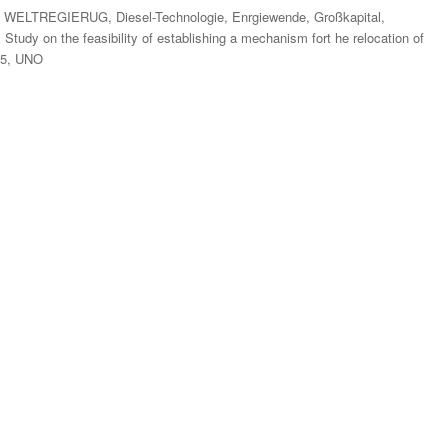
E WELTREGIERUG
,
Diesel-Technologie
,
Enrgiewende
,
Großkapital
,
,
Study on the feasibility of establishing a mechanism fort he relocation of
05
,
UNO