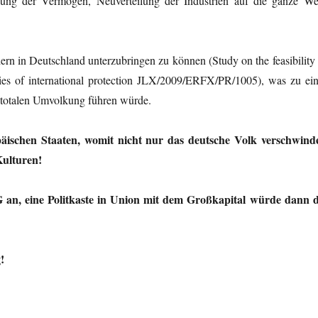
ung der Vermögen, Neuverteilung der Industrien auf die ganze Wel
 in Deutschland unterzubringen zu können (Study on the feasibility 
aries of international protection JLX/2009/ERFX/PR/1005), was zu ein
 totalen Umvolkung führen würde.
äischen Staaten, womit nicht nur das deutsche Volk verschwind
Kulturen!
 eine Politkaste in Union mit dem Großkapital würde dann d
!