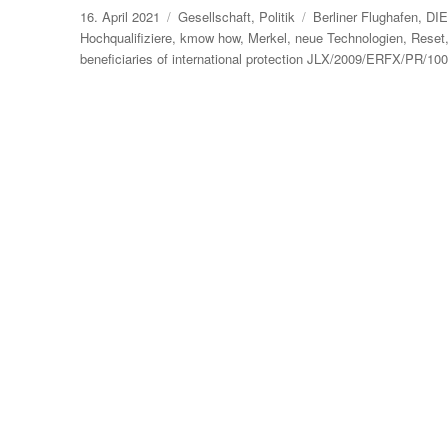
Veröffentlicht
Kategorien
Schlagwörter
16. April 2021
Gesellschaft
,
Politik
Berliner Flughafen
,
DI
am
Hochqualifiziere
,
kmow how
,
Merkel
,
neue Technologien
,
Reset
beneficiaries of international protection JLX/2009/ERFX/PR/10