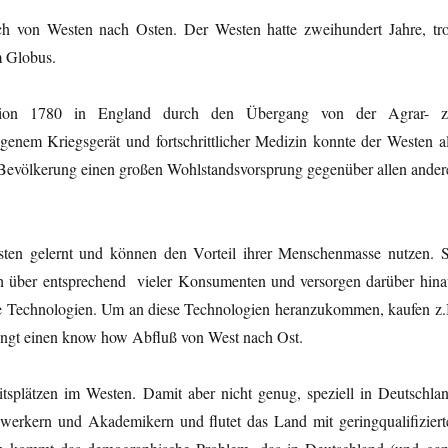
ch von Westen nach Osten. Der Westen hatte zweihundert Jahre, tro
m Globus.
ution 1780 in England durch den Übergang von der Agrar- z
genem Kriegsgerät und fortschrittlicher Medizin konnte der Westen al
 Bevölkerung einen großen Wohlstandsvorsprung gegenüber allen ander
ten gelernt und können den Vorteil ihrer Menschenmasse nutzen. S
uch über entsprechend vieler Konsumenten und versorgen darüber hina
e Technologien. Um an diese Technologien heranzukommen, kaufen z.
dingt einen know how Abfluß von West nach Ost.
itsplätzen im Westen. Damit aber nicht genug, speziell in Deutschlan
dwerkern und Akademikern und flutet das Land mit geringqualifiziert