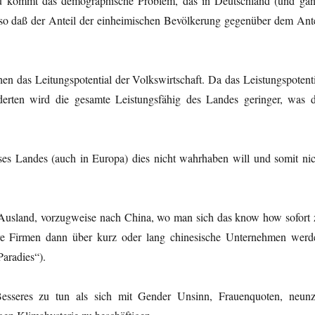
 kommt das demographische Problem, das in Deutschland (und ga
so daß der Anteil der einheimischen Bevölkerung gegenüber dem Ante
n das Leitungspotential der Volkswirtschaft. Da das Leistungspotenti
erten wird die gesamte Leistungsfähig des Landes geringer, was d
ses Landes (auch in Europa) dies nicht wahrhaben will und somit nic
ns Ausland, vorzugweise nach China, wo man sich das know how sofort 
hre Firmen dann über kurz oder lang chinesische Unternehmen werd
aradies“).
 Besseres zu tun als sich mit Gender Unsinn, Frauenquoten, neunz