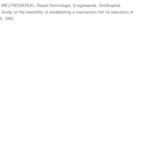
E WELTREGIERUG
,
Diesel-Technologie
,
Enrgiewende
,
Großkapital
,
,
Study on the feasibility of establishing a mechanism fort he relocation of
05
,
UNO