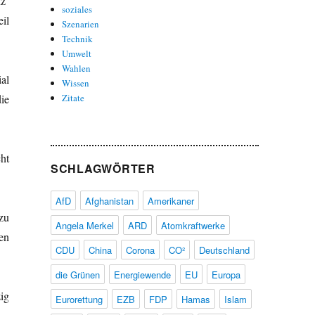
nz
soziales
il
Szenarien
Technik
Umwelt
Wahlen
al
Wissen
ie
Zitate
ht
SCHLAGWÖRTER
AfD
Afghanistan
Amerikaner
zu
Angela Merkel
ARD
Atomkraftwerke
en
CDU
China
Corona
CO²
Deutschland
die Grünen
Energiewende
EU
Europa
ig
Eurorettung
EZB
FDP
Hamas
Islam