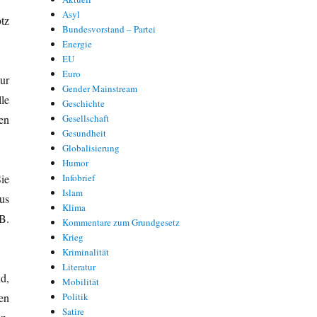
Asyl
tz
Bundesvorstand – Partei
Energie
EU
Euro
ur
Gender Mainstream
le
Geschichte
en
Gesellschaft
Gesundheit
Globalisierung
Humor
ie
Infobrief
Islam
us
Klima
B.
Kommentare zum Grundgesetz
Krieg
Kriminalität
Literatur
d,
Mobilität
en
Politik
Satire