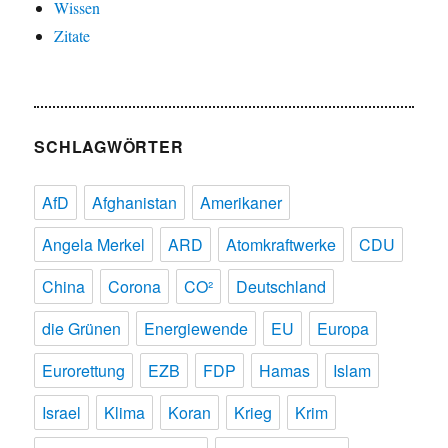
Wissen
Zitate
SCHLAGWÖRTER
AfD
Afghanistan
Amerikaner
Angela Merkel
ARD
Atomkraftwerke
CDU
China
Corona
CO²
Deutschland
die Grünen
Energiewende
EU
Europa
Eurorettung
EZB
FDP
Hamas
Islam
Israel
Klima
Koran
Krieg
Krim