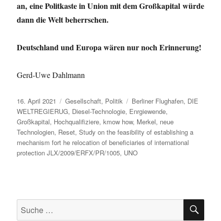
an, eine Politkaste in Union mit dem Großkapital würde
dann die Welt beherrschen.
Deutschland und Europa wären nur noch Erinnerung!
Gerd-Uwe Dahlmann
Veröffentlicht
Kategorien
Schlagwörter
16. April 2021
Gesellschaft
,
Politik
Berliner Flughafen
,
DIE
am
WELTREGIERUG
,
Diesel-Technologie
,
Enrgiewende
,
Großkapital
,
Hochqualifiziere
,
kmow how
,
Merkel
,
neue
Technologien
,
Reset
,
Study on the feasibility of establishing a
mechanism fort he relocation of beneficiaries of international
protection JLX/2009/ERFX/PR/1005
,
UNO
SU
Suche
nach: