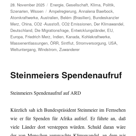
Veröffentlicht
Kategorien
28. November 2025
Energie
,
Gesellschaft
,
Klima
,
Politik
,
am
Schlagwörter
Szenarien
,
Wissen
Ampelregierung
,
Annalena Baerbock
,
Atomkraftwerke
,
Australien
,
Belém (Brasilien)
,
Bundeskanzler
Merz
,
China
,
CO2 -Ausstoß
,
CO2 Emissionen
,
Der Klimawandel
,
Deutschland
,
Die Migrationsfrage
,
Entwicklungsländer
,
EU
,
Europa
,
Friedrich Merz
,
Indien
,
Kanada
,
Kohlekraftwerke
,
Massenentlassungen
,
ÖRR
,
Sintflut
,
Stromversorgung
,
USA
,
Weltuntergang
,
Windstrom
,
Zuwanderer
Steinmeiers Spendenaufruf
Steinmeiers Spendenaufruf auf ARD
Kürzlich sah ich Bundespräsident Steinmeier im Fernsehen
wie er für Spenden für Afrika aufrief. Er führte an, daß
viele Länder dort versteppen würden. Schuld daran wäre
der von Menschen verursachte Klimawandel, an dem wir