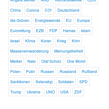
China
Corona
CO²
Deutschland
die Grünen
Energiewende
EU
Europa
Eurorettung
EZB
FDP
Hamas
Islam
Israel
Klima
Koran
Krieg
Krim
Masseneinwanderung
Meinungsfreiheit
Merkel
Nato
Olaf Scholz
One World
Polen
Putin
Russen
Russland
Rußland
Sanktionen
Selenskyj
Soldaten
SPD
Trump
Ukraine
UNO
USA
ZDF