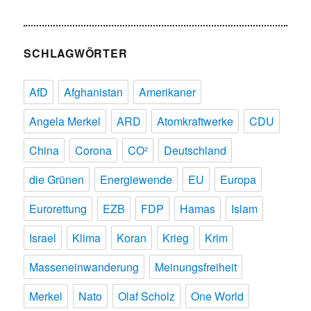
SCHLAGWÖRTER
AfD
Afghanistan
Amerikaner
Angela Merkel
ARD
Atomkraftwerke
CDU
China
Corona
CO²
Deutschland
die Grünen
Energiewende
EU
Europa
Eurorettung
EZB
FDP
Hamas
Islam
Israel
Klima
Koran
Krieg
Krim
Masseneinwanderung
Meinungsfreiheit
Merkel
Nato
Olaf Scholz
One World