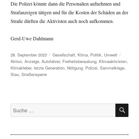
Die Polizei könnte dann die Personalien aufnehmen und
Strafanzeigen tätigen und für die Kosten der Schäden an der
Straße dürften die Aktivisten auch noch aufkommen.
Gerd-Uwe Dahlmann
Veröffentlicht
Kategorien
Schlagwö
28. September 2023
Gesellschaft
,
Klima
,
Politik
,
Umwelt
am
Aktion
,
Anzeige
,
Autofahrer
,
Freiheitsberaubung
,
Klimaaktivisten
,
Klimakleber
,
letzte Generation
,
Nötigung
,
Polizei
,
Sammelklage
,
Stau
,
Straßensperre
SU
Suche
nach: