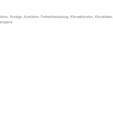
chlagwörter
Aktion
,
Anzeige
,
Autofahrer
,
Freiheitsberaubung
,
Klimaaktivisten
,
Klimakleber
,
ensperre