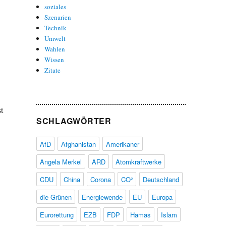
soziales
Szenarien
Technik
Umwelt
Wahlen
Wissen
Zitate
t
SCHLAGWÖRTER
AfD
Afghanistan
Amerikaner
Angela Merkel
ARD
Atomkraftwerke
CDU
China
Corona
CO²
Deutschland
die Grünen
Energiewende
EU
Europa
Eurorettung
EZB
FDP
Hamas
Islam