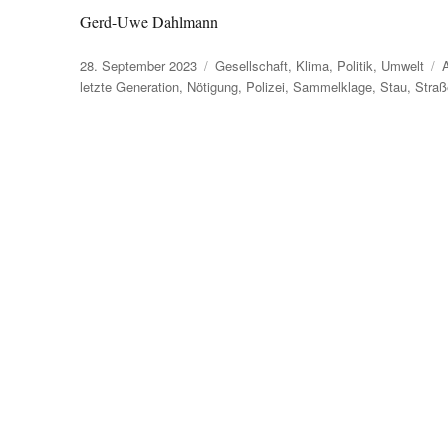
Gerd-Uwe Dahlmann
Veröffentlicht
Kategorien
S
28. September 2023
Gesellschaft
,
Klima
,
Politik
,
Umwelt
am
letzte Generation
,
Nötigung
,
Polizei
,
Sammelklage
,
Stau
,
Straß