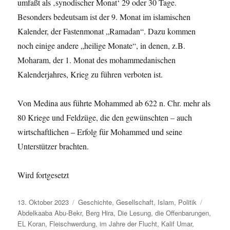
umfaßt als ‚synodischer Monat‘ 29 oder 30 Tage.
Besonders bedeutsam ist der 9. Monat im islamischen
Kalender, der Fastenmonat „Ramadan“. Dazu kommen
noch einige andere „heilige Monate“, in denen, z.B.
Moharam, der 1. Monat des mohammedanischen
Kalenderjahres, Krieg zu führen verboten ist.
Von Medina aus führte Mohammed ab 622 n. Chr. mehr als
80 Kriege und Feldzüge, die den gewünschten – auch
wirtschaftlichen – Erfolg für Mohammed und seine
Unterstützer brachten.
Wird fortgesetzt
Veröffentlicht
Kategorien
Schlagw
13. Oktober 2023
Geschichte
,
Gesellschaft
,
Islam
,
Politik
am
Abdelkaaba Abu-Bekr
,
Berg Hira
,
Die Lesung
,
die Offenbarungen
,
EL Koran
,
Fleischwerdung
,
im Jahre der Flucht
,
Kalif Umar
,