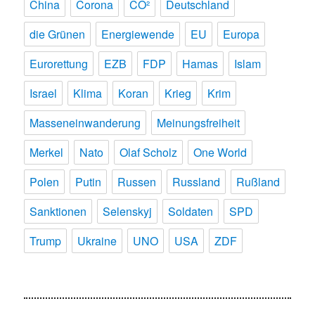
China
Corona
CO²
Deutschland
die Grünen
Energiewende
EU
Europa
Eurorettung
EZB
FDP
Hamas
Islam
Israel
Klima
Koran
Krieg
Krim
Masseneinwanderung
Meinungsfreiheit
Merkel
Nato
Olaf Scholz
One World
Polen
Putin
Russen
Russland
Rußland
Sanktionen
Selenskyj
Soldaten
SPD
Trump
Ukraine
UNO
USA
ZDF