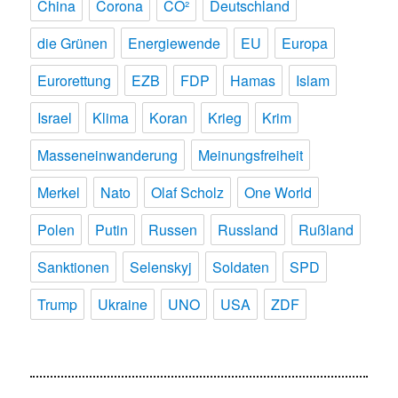
China
Corona
CO²
Deutschland
die Grünen
Energiewende
EU
Europa
Eurorettung
EZB
FDP
Hamas
Islam
Israel
Klima
Koran
Krieg
Krim
Masseneinwanderung
Meinungsfreiheit
Merkel
Nato
Olaf Scholz
One World
Polen
Putin
Russen
Russland
Rußland
Sanktionen
Selenskyj
Soldaten
SPD
Trump
Ukraine
UNO
USA
ZDF