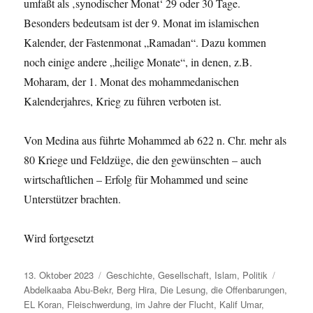
umfaßt als ‚synodischer Monat‘ 29 oder 30 Tage.
Besonders bedeutsam ist der 9. Monat im islamischen
Kalender, der Fastenmonat „Ramadan“. Dazu kommen
noch einige andere „heilige Monate“, in denen, z.B.
Moharam, der 1. Monat des mohammedanischen
Kalenderjahres, Krieg zu führen verboten ist.
Von Medina aus führte Mohammed ab 622 n. Chr. mehr als
80 Kriege und Feldzüge, die den gewünschten – auch
wirtschaftlichen – Erfolg für Mohammed und seine
Unterstützer brachten.
Wird fortgesetzt
Veröffentlicht
Kategorien
Schlagw
13. Oktober 2023
Geschichte
,
Gesellschaft
,
Islam
,
Politik
am
Abdelkaaba Abu-Bekr
,
Berg Hira
,
Die Lesung
,
die Offenbarungen
,
EL Koran
,
Fleischwerdung
,
im Jahre der Flucht
,
Kalif Umar
,