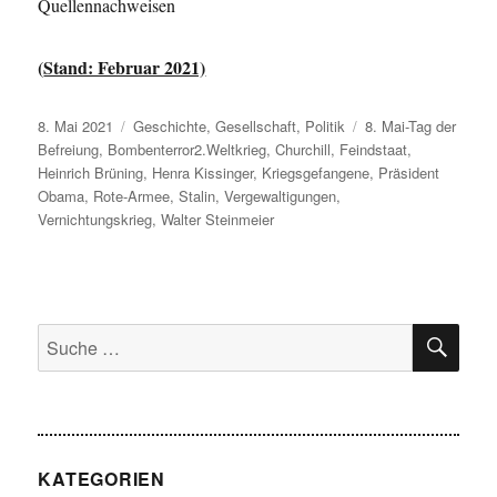
Quellennachweisen
(
Stand: Februar 2021)
Veröffentlicht
Kategorien
Schlagwörter
8. Mai 2021
Geschichte
,
Gesellschaft
,
Politik
8. Mai-Tag der
am
Befreiung
,
Bombenterror2.Weltkrieg
,
Churchill
,
Feindstaat
,
Heinrich Brüning
,
Henra Kissinger
,
Kriegsgefangene
,
Präsident
Obama
,
Rote-Armee
,
Stalin
,
Vergewaltigungen
,
Vernichtungskrieg
,
Walter Steinmeier
SU
Suche
nach:
KATEGORIEN