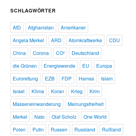
SCHLAGWÖRTER
AfD
Afghanistan
Amerikaner
Angela Merkel
ARD
Atomkraftwerke
CDU
China
Corona
CO²
Deutschland
die Grünen
Energiewende
EU
Europa
Eurorettung
EZB
FDP
Hamas
Islam
Israel
Klima
Koran
Krieg
Krim
Masseneinwanderung
Meinungsfreiheit
Merkel
Nato
Olaf Scholz
One World
Polen
Putin
Russen
Russland
Rußland