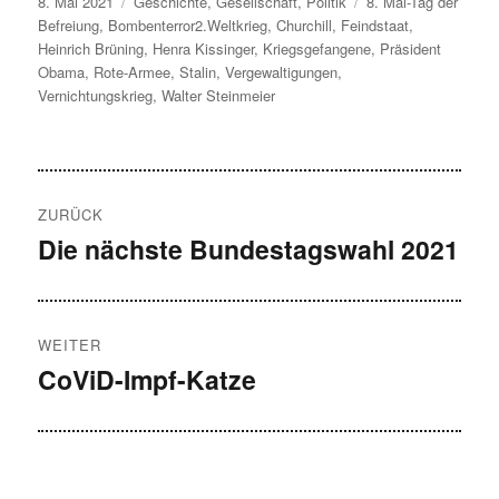
Veröffentlicht
Kategorien
Schlagwörter
8. Mai 2021
Geschichte
,
Gesellschaft
,
Politik
8. Mai-Tag der
am
Befreiung
,
Bombenterror2.Weltkrieg
,
Churchill
,
Feindstaat
,
Heinrich Brüning
,
Henra Kissinger
,
Kriegsgefangene
,
Präsident
Obama
,
Rote-Armee
,
Stalin
,
Vergewaltigungen
,
Vernichtungskrieg
,
Walter Steinmeier
Beitragsnavigation
ZURÜCK
Die nächste Bundestagswahl 2021
Vorheriger
Beitrag:
WEITER
CoViD-Impf-Katze
Nächster
Beitrag: