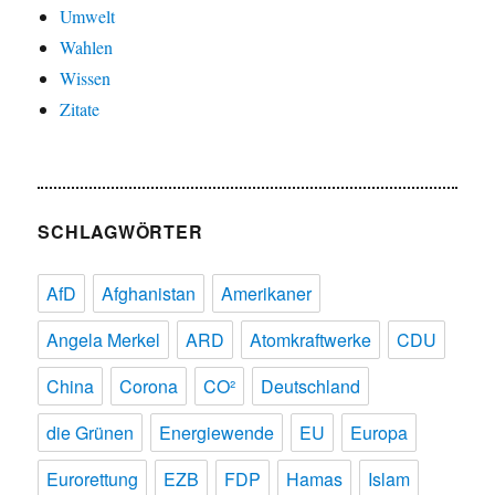
Umwelt
Wahlen
Wissen
Zitate
SCHLAGWÖRTER
AfD
Afghanistan
Amerikaner
Angela Merkel
ARD
Atomkraftwerke
CDU
China
Corona
CO²
Deutschland
die Grünen
Energiewende
EU
Europa
Eurorettung
EZB
FDP
Hamas
Islam