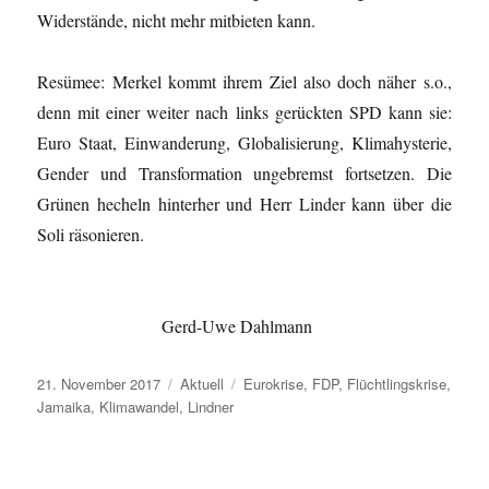
Widerstände, nicht mehr mitbieten kann.
Resümee: Merkel kommt ihrem Ziel also doch näher s.o.,
denn mit einer weiter nach links gerückten SPD kann sie:
Euro Staat, Einwanderung, Globalisierung, Klimahysterie,
Gender und Transformation ungebremst fortsetzen. Die
Grünen hecheln hinterher und Herr Linder kann über die
Soli räsonieren.
Gerd-Uwe Dahlmann
Veröffentlicht
Kategorien
Schlagwörter
21. November 2017
Aktuell
Eurokrise
,
FDP
,
Flüchtlingskrise
,
am
Jamaika
,
Klimawandel
,
Lindner