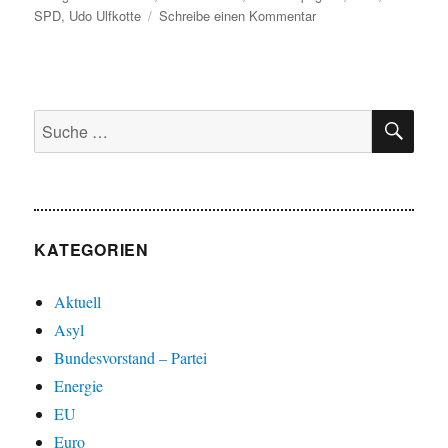
zu
SPD
,
Udo Ulfkotte
Schreibe einen Kommentar
Innenpolitik:
Stehen
wir
am
SU
rande
Suche
eines
nach:
Bürgerkrieges?
KATEGORIEN
Aktuell
Asyl
Bundesvorstand – Partei
Energie
EU
Euro