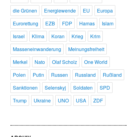
die Grünen
Energiewende
EU
Europa
Eurorettung
EZB
FDP
Hamas
Islam
Israel
Klima
Koran
Krieg
Krim
Masseneinwanderung
Meinungsfreiheit
Merkel
Nato
Olaf Scholz
One World
Polen
Putin
Russen
Russland
Rußland
Sanktionen
Selenskyj
Soldaten
SPD
Trump
Ukraine
UNO
USA
ZDF