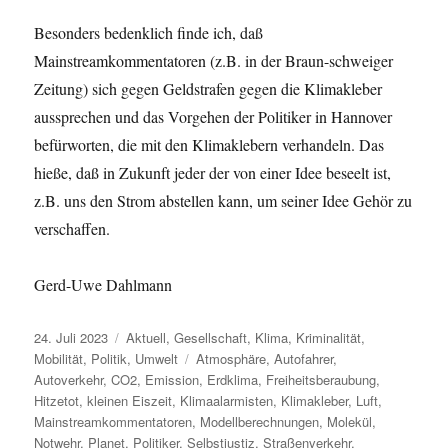
Besonders bedenklich finde ich, daß
Mainstreamkommentatoren (z.B. in der Braun-schweiger
Zeitung) sich gegen Geldstrafen gegen die Klimakleber
aussprechen und das Vorgehen der Politiker in Hannover
befürworten, die mit den Klimaklebern verhandeln. Das
hieße, daß in Zukunft jeder der von einer Idee beseelt ist,
z.B. uns den Strom abstellen kann, um seiner Idee Gehör zu
verschaffen.
Gerd-Uwe Dahlmann
Veröffentlicht
Kategorien
24. Juli 2023
Aktuell
,
Gesellschaft
,
Klima
,
Kriminalität
,
am
Schlagwörter
Mobilität
,
Politik
,
Umwelt
Atmosphäre
,
Autofahrer
,
Autoverkehr
,
CO2
,
Emission
,
Erdklima
,
Freiheitsberaubung
,
Hitzetot
,
kleinen Eiszeit
,
Klimaalarmisten
,
Klimakleber
,
Luft
,
Mainstreamkommentatoren
,
Modellberechnungen
,
Molekül
,
Notwehr
,
Planet
,
Politiker
,
Selbstjustiz
,
Straßenverkehr
,