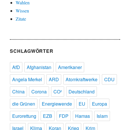
Wahlen
Wissen
Zitate
SCHLAGWÖRTER
AfD
Afghanistan
Amerikaner
Angela Merkel
ARD
Atomkraftwerke
CDU
China
Corona
CO²
Deutschland
die Grünen
Energiewende
EU
Europa
Eurorettung
EZB
FDP
Hamas
Islam
Israel
Klima
Koran
Krieg
Krim