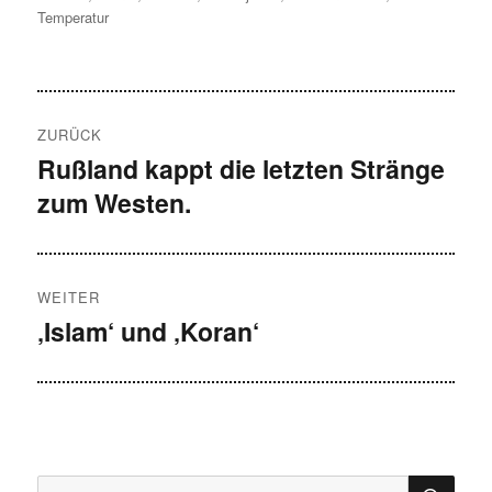
Temperatur
Beitragsnavigation
ZURÜCK
Rußland kappt die letzten Stränge
Vorheriger
zum Westen.
Beitrag:
WEITER
‚Islam‘ und ‚Koran‘
Nächster
Beitrag:
SU
Suche