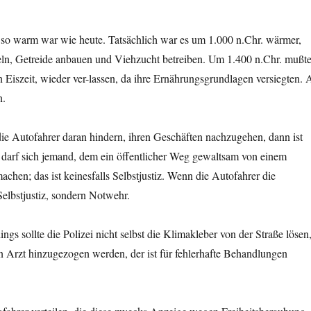
 so warm war wie heute. Tatsächlich war es um 1.000 n.Chr. wärmer,
eln, Getreide anbauen und Viehzucht betreiben. Um 1.400 n.Chr. mußt
iszeit, wieder ver-lassen, da ihre Ernährungsgrundlagen versiegten. 
n.
die Autofahrer daran hindern, ihren Geschäften nachzugehen, dann ist
ip darf sich jemand, dem ein öffentlicher Weg gewaltsam von einem
chen; das ist keinesfalls Selbstjustiz. Wenn die Autofahrer die
Selbstjustiz, sondern Notwehr.
ings sollte die Polizei nicht selbst die Klimakleber von der Straße lösen
n Arzt hinzugezogen werden, der ist für fehlerhafte Behandlungen