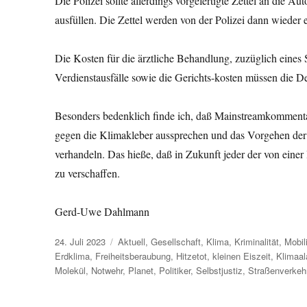
Die Polizei sollte allerdings vorgefertigte Zettel an die 
ausfüllen. Die Zettel werden von der Polizei dann wiede
Die Kosten für die ärztliche Behandlung, zuzüglich eines 
Verdienstausfälle sowie die Gerichts-kosten müssen die D
Besonders bedenklich finde ich, daß Mainstreamkommentat
gegen die Klimakleber aussprechen und das Vorgehen der 
verhandeln. Das hieße, daß in Zukunft jeder der von einer 
zu verschaffen.
Gerd-Uwe Dahlmann
Veröffentlicht
Kategorien
24. Juli 2023
Aktuell
,
Gesellschaft
,
Klima
,
Kriminalität
,
Mobili
am
Erdklima
,
Freiheitsberaubung
,
Hitzetot
,
kleinen Eiszeit
,
Klimaal
Molekül
,
Notwehr
,
Planet
,
Politiker
,
Selbstjustiz
,
Straßenverkeh