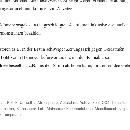
Autofahrer verteilen, die diese zwecks Anzeige wegen Freiheitsberaubung
r eingesammelt und kommen zur Anzeige.
Schmerzensgelds an die geschädigten Autofahrer, inklusive eventueller
emonstranten bezahlen.
oren (z.B. in der Braun-schweiger Zeitung) sich gegen Geldstrafen
Politiker in Hannover befürworten, die mit den Klimaklebern
Idee beseelt ist, z.B. uns den Strom abstellen kann, um seiner Idee Geh
Schlagwörter
tät
,
Politik
,
Umwelt
Atmosphäre
,
Autofahrer
,
Autoverkehr
,
CO2
,
Emission
,
armisten
,
Klimakleber
,
Luft
,
Mainstreamkommentatoren
,
Modellberechnungen
r
,
Temperatur