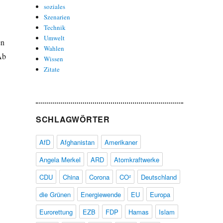
soziales
Szenarien
Technik
Umwelt
en
Wahlen
Ab
Wissen
Zitate
SCHLAGWÖRTER
AfD
Afghanistan
Amerikaner
Angela Merkel
ARD
Atomkraftwerke
,
CDU
China
Corona
CO²
Deutschland
die Grünen
Energiewende
EU
Europa
Eurorettung
EZB
FDP
Hamas
Islam