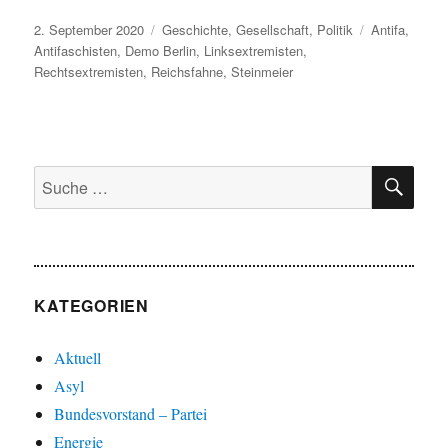
Veröffentlicht
Kategorien
Schlagwörter
2. September 2020
Geschichte
,
Gesellschaft
,
Politik
Antifa
,
am
Antifaschisten
,
Demo Berlin
,
Linksextremisten
,
Rechtsextremisten
,
Reichsfahne
,
Steinmeier
SU
Suche
nach:
KATEGORIEN
Aktuell
Asyl
Bundesvorstand – Partei
Energie