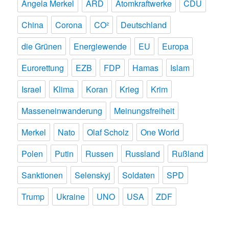
Angela Merkel
ARD
Atomkraftwerke
CDU
China
Corona
CO²
Deutschland
die Grünen
Energiewende
EU
Europa
Eurorettung
EZB
FDP
Hamas
Islam
Israel
Klima
Koran
Krieg
Krim
Masseneinwanderung
Meinungsfreiheit
Merkel
Nato
Olaf Scholz
One World
Polen
Putin
Russen
Russland
Rußland
Sanktionen
Selenskyj
Soldaten
SPD
Trump
Ukraine
UNO
USA
ZDF