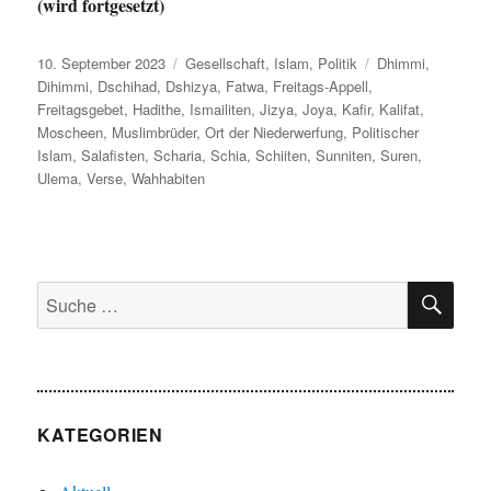
(wird fortgesetzt)
Veröffentlicht
Kategorien
Schlagwörter
10. September 2023
Gesellschaft
,
Islam
,
Politik
Dhimmi
,
am
Dihimmi
,
Dschihad
,
Dshizya
,
Fatwa
,
Freitags-Appell
,
Freitagsgebet
,
Hadithe
,
Ismailiten
,
Jizya
,
Joya
,
Kafir
,
Kalifat
,
Moscheen
,
Muslimbrüder
,
Ort der Niederwerfung
,
Politischer
Islam
,
Salafisten
,
Scharia
,
Schia
,
Schiiten
,
Sunniten
,
Suren
,
Ulema
,
Verse
,
Wahhabiten
SU
Suche
nach:
KATEGORIEN