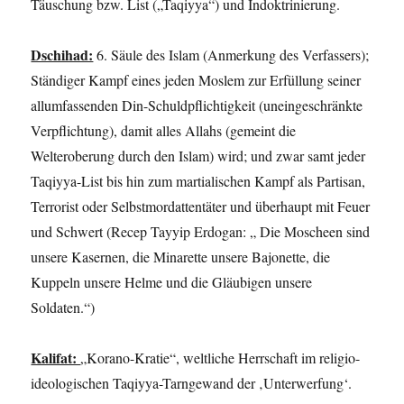
Täuschung bzw. List („Taqiyya“) und Indoktrinierung.
Dschihad:
6. Säule des Islam (Anmerkung des Verfassers);
Ständiger Kampf eines jeden Moslem zur Erfüllung seiner
allumfassenden Din-Schuldpflichtigkeit (uneingeschränkte
Verpflichtung), damit alles Allahs (gemeint die
Welteroberung durch den Islam) wird; und zwar samt jeder
Taqiyya-List bis hin zum martialischen Kampf als Partisan,
Terrorist oder Selbstmordattentäter und überhaupt mit Feuer
und Schwert (Recep Tayyip Erdogan: „ Die Moscheen sind
unsere Kasernen, die Minarette unsere Bajonette, die
Kuppeln unsere Helme und die Gläubigen unsere
Soldaten.“)
Kalifat:
„Korano-Kratie“,
weltliche Herrschaft im religio-
ideologischen
Taqiyya-Tarngewand der ‚Unterwerfung‘.