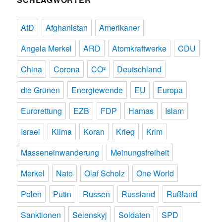
AfD
Afghanistan
Amerikaner
Angela Merkel
ARD
Atomkraftwerke
CDU
China
Corona
CO²
Deutschland
die Grünen
Energiewende
EU
Europa
Eurorettung
EZB
FDP
Hamas
Islam
Israel
Klima
Koran
Krieg
Krim
Masseneinwanderung
Meinungsfreiheit
Merkel
Nato
Olaf Scholz
One World
Polen
Putin
Russen
Russland
Rußland
Sanktionen
Selenskyj
Soldaten
SPD