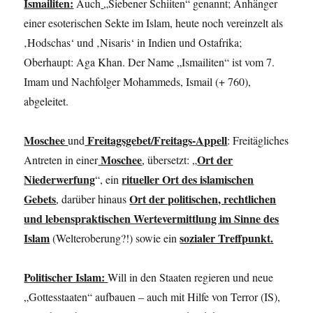
Ismailiten:
Auch
„Siebener Schiiten“ genannt; Anhänger
einer esoterischen Sekte im Islam, heute noch vereinzelt als
‚Hodschas‘ und ‚Nisaris‘ in Indien und Ostafrika;
Oberhaupt: Aga Khan. Der Name „Ismailiten“ ist vom 7.
Imam und Nachfolger Mohammeds, Ismail (+ 760),
abgeleitet.
Moschee
Freitagsgebet/Freitags-Appell
und
: Freitägliches
Moschee
Ort der
Antreten in einer
, übersetzt: „
Niederwerfung
ritueller Ort des islamischen
“, ein
Gebets
Ort der politischen, rechtlichen
, darüber hinaus
und lebenspraktischen Wertevermittlung im Sinne des
Islam
sozialer Treffpunkt.
(Welteroberung?!) sowie ein
Politischer Islam:
Will in den Staaten regieren und neue
„Gottesstaaten“ aufbauen – auch mit Hilfe von Terror (IS),