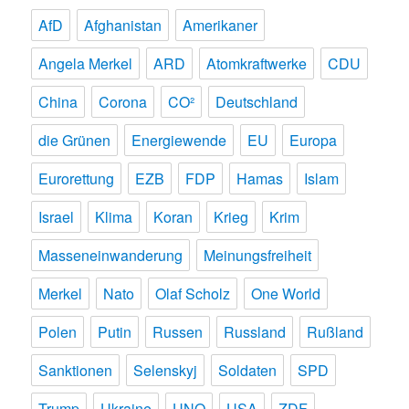
AfD
Afghanistan
Amerikaner
Angela Merkel
ARD
Atomkraftwerke
CDU
China
Corona
CO²
Deutschland
die Grünen
Energiewende
EU
Europa
Eurorettung
EZB
FDP
Hamas
Islam
Israel
Klima
Koran
Krieg
Krim
Masseneinwanderung
Meinungsfreiheit
Merkel
Nato
Olaf Scholz
One World
Polen
Putin
Russen
Russland
Rußland
Sanktionen
Selenskyj
Soldaten
SPD
Trump
Ukraine
UNO
USA
ZDF