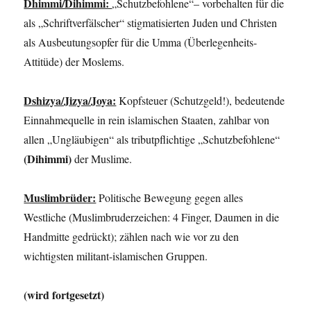
Dhimmi/Dihimmi:
„Schutzbefohlene“– vorbehalten für die
als „Schriftverfälscher“ stigmatisierten Juden und Christen
als Ausbeutungsopfer für die Umma (Überlegenheits-
Attitüde) der Moslems.
Dshizya/Jizya/Joya:
Kopfsteuer (Schutzgeld!), bedeutende
Einnahmequelle in rein islamischen Staaten, zahlbar von
allen „Ungläubigen“ als tributpflichtige „Schutzbefohlene“
(Dihimmi)
der Muslime.
Muslimbrüder:
Politische Bewegung gegen alles
Westliche (Muslimbruderzeichen: 4 Finger, Daumen in die
Handmitte gedrückt); zählen nach wie vor zu den
wichtigsten militant-islamischen Gruppen.
(wird fortgesetzt)