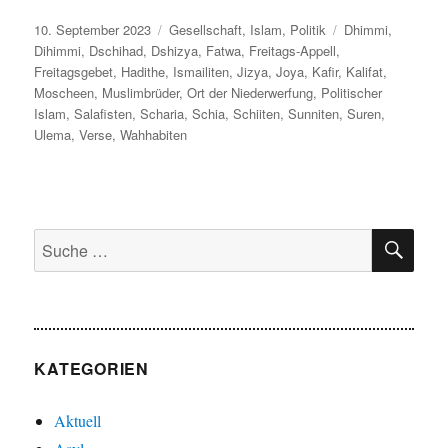
Veröffentlicht
Kategorien
Schlagwörter
10. September 2023
Gesellschaft
,
Islam
,
Politik
Dhimmi
,
am
Dihimmi
,
Dschihad
,
Dshizya
,
Fatwa
,
Freitags-Appell
,
Freitagsgebet
,
Hadithe
,
Ismailiten
,
Jizya
,
Joya
,
Kafir
,
Kalifat
,
Moscheen
,
Muslimbrüder
,
Ort der Niederwerfung
,
Politischer
Islam
,
Salafisten
,
Scharia
,
Schia
,
Schiiten
,
Sunniten
,
Suren
,
Ulema
,
Verse
,
Wahhabiten
SU
Suche
nach:
KATEGORIEN
Aktuell