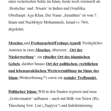
einer esoterischen Sekte im Islam, heute noch vereinzelt als
‚Hodschas‘ und ‚Nisaris‘ in Indien und Ostafrika;
Oberhaupt: Aga Khan. Der Name „Ismailiten“ ist vom 7.
Imam und Nachfolger Mohammeds, Ismail (+ 760),
abgeleitet.
Moschee
Freitagsgebet/Freitags-Appell
und
: Freitägliches
Moschee
Ort der
Antreten in einer
, übersetzt: „
Niederwerfung
ritueller Ort des islamischen
“, ein
Gebets
Ort der politischen, rechtlichen
, darüber hinaus
und lebenspraktischen Wertevermittlung im Sinne des
Islam
sozialer Treffpunkt.
(Welteroberung?!) sowie ein
Politischer Islam:
Will in den Staaten regieren und neue
„Gottesstaaten“ aufbauen – auch mit Hilfe von Terror (IS),
Täuschung bzw. List („Taqiyya“) und Indoktrinierung.