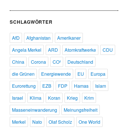
SCHLAGWÖRTER
AfD
Afghanistan
Amerikaner
Angela Merkel
ARD
Atomkraftwerke
CDU
China
Corona
CO²
Deutschland
die Grünen
Energiewende
EU
Europa
Eurorettung
EZB
FDP
Hamas
Islam
Israel
Klima
Koran
Krieg
Krim
Masseneinwanderung
Meinungsfreiheit
Merkel
Nato
Olaf Scholz
One World