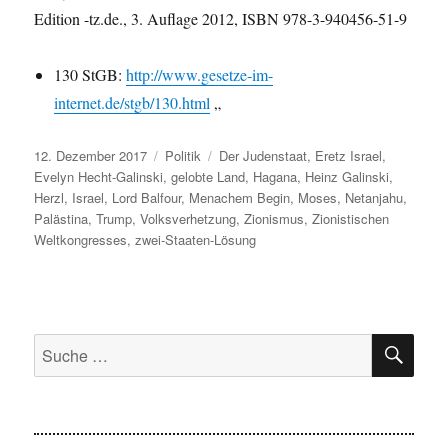
Edition -tz.de., 3. Auflage 2012, ISBN 978-3-940456-51-9
130 StGB:
http://www.gesetze-im-
internet.de/stgb/130.html
„
Veröffentlicht
Kategorien
Schlagwörter
12. Dezember 2017
Politik
Der Judenstaat
,
Eretz Israel
,
am
Evelyn Hecht-Galinski
,
gelobte Land
,
Hagana
,
Heinz Galinski
,
Herzl
,
Israel
,
Lord Balfour
,
Menachem Begin
,
Moses
,
Netanjahu
,
Palästina
,
Trump
,
Volksverhetzung
,
Zionismus
,
Zionistischen
Weltkongresses
,
zwei-Staaten-Lösung
SU
Suche
nach: