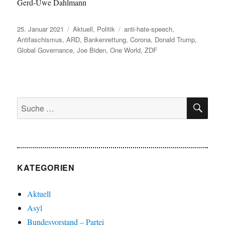
Gerd-Uwe Dahlmann
Veröffentlicht
Kategorien
Schlagwörter
25. Januar 2021
Aktuell
,
Politik
anti-hate-speech
,
am
Antifaschismus
,
ARD
,
Bankenrettung
,
Corona
,
Donald Trump
,
Global Governance
,
Joe Biden
,
One World
,
ZDF
SU
Suche
nach:
KATEGORIEN
Aktuell
Asyl
Bundesvorstand – Partei