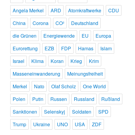
Angela Merkel
ARD
Atomkraftwerke
CDU
China
Corona
CO²
Deutschland
die Grünen
Energiewende
EU
Europa
Eurorettung
EZB
FDP
Hamas
Islam
Israel
Klima
Koran
Krieg
Krim
Masseneinwanderung
Meinungsfreiheit
Merkel
Nato
Olaf Scholz
One World
Polen
Putin
Russen
Russland
Rußland
Sanktionen
Selenskyj
Soldaten
SPD
Trump
Ukraine
UNO
USA
ZDF