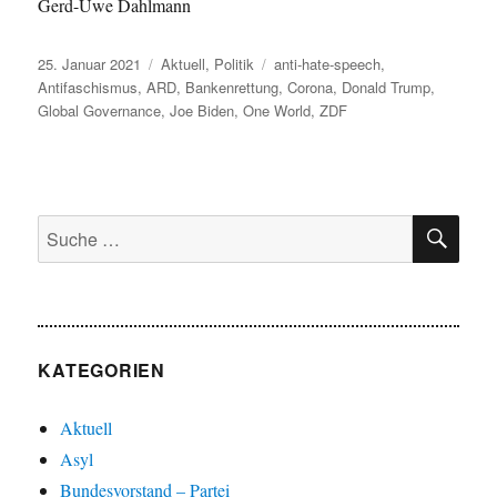
Gerd-Uwe Dahlmann
Veröffentlicht
Kategorien
Schlagwörter
25. Januar 2021
Aktuell
,
Politik
anti-hate-speech
,
am
Antifaschismus
,
ARD
,
Bankenrettung
,
Corona
,
Donald Trump
,
Global Governance
,
Joe Biden
,
One World
,
ZDF
SU
Suche
nach:
KATEGORIEN
Aktuell
Asyl
Bundesvorstand – Partei