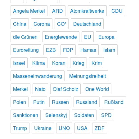
Angela Merkel
ARD
Atomkraftwerke
CDU
China
Corona
CO²
Deutschland
die Grünen
Energiewende
EU
Europa
Eurorettung
EZB
FDP
Hamas
Islam
Israel
Klima
Koran
Krieg
Krim
Masseneinwanderung
Meinungsfreiheit
Merkel
Nato
Olaf Scholz
One World
Polen
Putin
Russen
Russland
Rußland
Sanktionen
Selenskyj
Soldaten
SPD
Trump
Ukraine
UNO
USA
ZDF