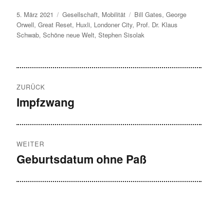
Veröffentlicht
Kategorien
Schlagwörter
5. März 2021
Gesellschaft
,
Mobilität
Bill Gates
,
George
am
Orwell
,
Great Reset
,
Huxli
,
Londoner City
,
Prof. Dr. Klaus
Schwab
,
Schöne neue Welt
,
Stephen Sisolak
Beitragsnavigation
ZURÜCK
Impfzwang
Vorheriger
Beitrag:
WEITER
Geburtsdatum ohne Paß
Nächster
Beitrag: