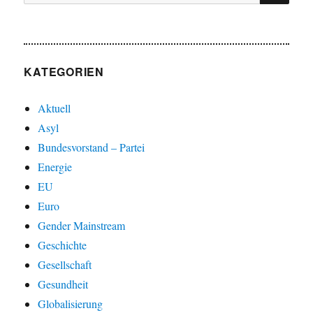
nach:
langsame
Sterben
eines
großen
Volkes
KATEGORIEN
Aktuell
Asyl
Bundesvorstand – Partei
Energie
EU
Euro
Gender Mainstream
Geschichte
Gesellschaft
Gesundheit
Globalisierung