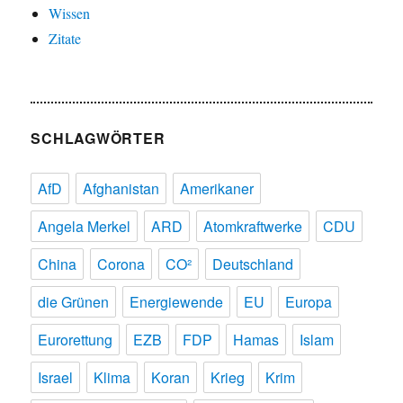
Wissen
Zitate
SCHLAGWÖRTER
AfD
Afghanistan
Amerikaner
Angela Merkel
ARD
Atomkraftwerke
CDU
China
Corona
CO²
Deutschland
die Grünen
Energiewende
EU
Europa
Eurorettung
EZB
FDP
Hamas
Islam
Israel
Klima
Koran
Krieg
Krim