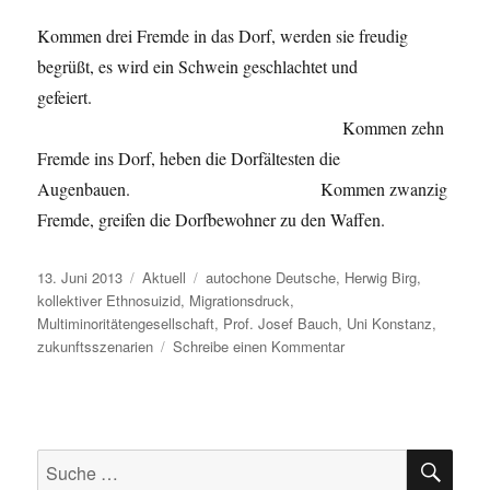
Kommen drei Fremde in das Dorf, werden sie freudig
begrüßt, es wird ein Schwein geschlachtet und
gefeiert.
Kommen zehn
Fremde ins Dorf, heben die Dorfältesten die
Augenbauen. Kommen zwanzig
Fremde, greifen die Dorfbewohner zu den Waffen.
Veröffentlicht
Kategorien
Schlagwörter
13. Juni 2013
Aktuell
autochone Deutsche
,
Herwig Birg
,
am
kollektiver Ethnosuizid
,
Migrationsdruck
,
Multiminoritätengesellschaft
,
Prof. Josef Bauch
,
Uni Konstanz
,
zu
zukunftsszenarien
Schreibe einen Kommentar
Deutschland,
Die
demographische
Entwicklung
SU
oder
Suche
das