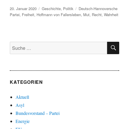
Veröffentlicht
Kategorien
Schlagwörter
20. Januar 2020
Geschichte
,
Politik
Deutsch-Hannoversche
am
Partei
,
Freiheit
,
Hoffmann von Fallersleben
,
Mut
,
Recht
,
Wahrheit
SU
Suche
nach:
KATEGORIEN
Aktuell
Asyl
Bundesvorstand – Partei
Energie