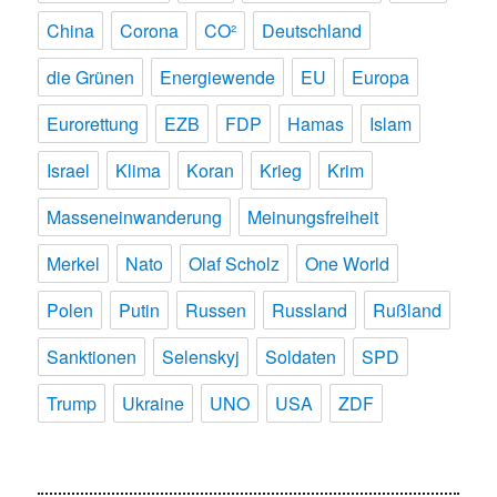
China
Corona
CO²
Deutschland
die Grünen
Energiewende
EU
Europa
Eurorettung
EZB
FDP
Hamas
Islam
Israel
Klima
Koran
Krieg
Krim
Masseneinwanderung
Meinungsfreiheit
Merkel
Nato
Olaf Scholz
One World
Polen
Putin
Russen
Russland
Rußland
Sanktionen
Selenskyj
Soldaten
SPD
Trump
Ukraine
UNO
USA
ZDF