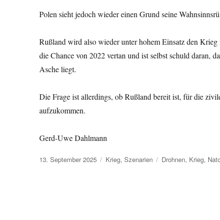
Polen sieht jedoch wieder einen Grund seine Wahnsinnsrüs
Rußland wird also wieder unter hohem Einsatz den Krieg fo
die Chance von 2022 vertan und ist selbst schuld daran, d
Asche liegt.
Die Frage ist allerdings, ob Rußland bereit ist, für die z
aufzukommen.
Gerd-Uwe Dahlmann
Veröffentlicht
Kategorien
Schlagwörter
13. September 2025
Krieg
,
Szenarien
Drohnen
,
Krieg
,
Nat
am