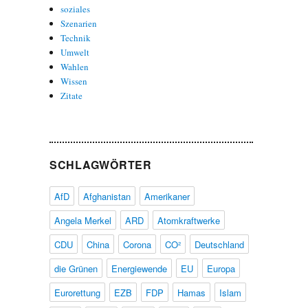
soziales
Szenarien
Technik
Umwelt
Wahlen
Wissen
Zitate
SCHLAGWÖRTER
AfD
Afghanistan
Amerikaner
Angela Merkel
ARD
Atomkraftwerke
CDU
China
Corona
CO²
Deutschland
die Grünen
Energiewende
EU
Europa
Eurorettung
EZB
FDP
Hamas
Islam