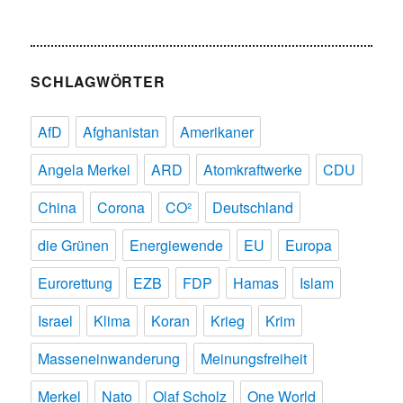
SCHLAGWÖRTER
AfD
Afghanistan
Amerikaner
Angela Merkel
ARD
Atomkraftwerke
CDU
China
Corona
CO²
Deutschland
die Grünen
Energiewende
EU
Europa
Eurorettung
EZB
FDP
Hamas
Islam
Israel
Klima
Koran
Krieg
Krim
Masseneinwanderung
Meinungsfreiheit
Merkel
Nato
Olaf Scholz
One World