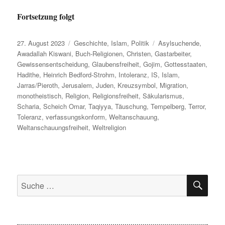
Fortsetzung folgt
Veröffentlicht
Kategorien
Schlagwörter
27. August 2023
Geschichte
,
Islam
,
Politik
Asylsuchende
,
am
Awadallah Kiswani
,
Buch-Religionen
,
Christen
,
Gastarbeiter
,
Gewissensentscheidung
,
Glaubensfreiheit
,
Gojim
,
Gottesstaaten
,
Hadithe
,
Heinrich Bedford-Strohm
,
Intoleranz
,
IS
,
Islam
,
Jarras/Pieroth
,
Jerusalem
,
Juden
,
Kreuzsymbol
,
Migration
,
monotheistisch
,
Religion
,
Religionsfreiheit
,
Säkularismus
,
Scharia
,
Scheich Omar
,
Taqiyya
,
Täuschung
,
Tempelberg
,
Terror
,
Toleranz
,
verfassungskonform
,
Weltanschauung
,
Weltanschauungsfreiheit
,
Weltreligion
SU
Suche
nach: