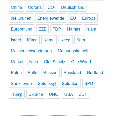
China
Corona
CO²
Deutschland
die Grünen
Energiewende
EU
Europa
Eurorettung
EZB
FDP
Hamas
Islam
Israel
Klima
Koran
Krieg
Krim
Masseneinwanderung
Meinungsfreiheit
Merkel
Nato
Olaf Scholz
One World
Polen
Putin
Russen
Russland
Rußland
Sanktionen
Selenskyj
Soldaten
SPD
Trump
Ukraine
UNO
USA
ZDF