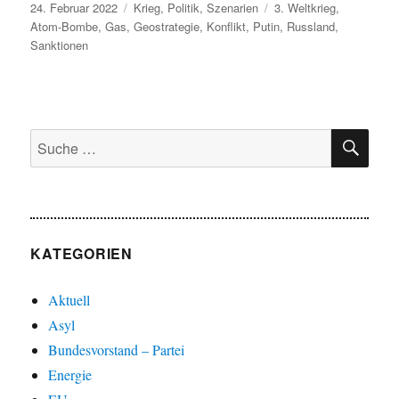
Veröffentlicht
Kategorien
Schlagwörter
24. Februar 2022
Krieg
,
Politik
,
Szenarien
3. Weltkrieg
,
am
Atom-Bombe
,
Gas
,
Geostrategie
,
Konflikt
,
Putin
,
Russland
,
Sanktionen
SU
Suche
nach:
KATEGORIEN
Aktuell
Asyl
Bundesvorstand – Partei
Energie