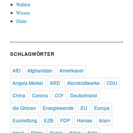
Wahlen
Wissen
Zitate
SCHLAGWÖRTER
AfD
Afghanistan
Amerikaner
Angela Merkel
ARD
Atomkraftwerke
CDU
China
Corona
CO²
Deutschland
die Grünen
Energiewende
EU
Europa
Eurorettung
EZB
FDP
Hamas
Islam
Israel
Klima
Koran
Krieg
Krim