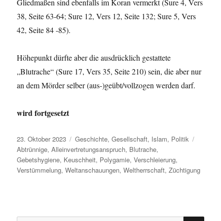
Gliedmaßen sind ebenfalls im Koran vermerkt (Sure 4, Vers
38, Seite 63-64; Sure 12, Vers 12, Seite 132; Sure 5, Vers
42, Seite 84 -85).
Höhepunkt dürfte aber die ausdrücklich gestattete
„Blutrache“ (Sure 17, Vers 35, Seite 210) sein, die aber nur
an dem Mörder selber (aus-)geübt/vollzogen werden darf.
wird fortgesetzt
Veröffentlicht
Kategorien
Schlagw
23. Oktober 2023
Geschichte
,
Gesellschaft
,
Islam
,
Politik
am
Abtrünnige
,
Alleinvertretungsanspruch
,
Blutrache
,
Gebetshygiene
,
Keuschheit
,
Polygamie
,
Verschleierung
,
Verstümmelung
,
Weltanschauungen
,
Weltherrschaft
,
Züchtigung
SU