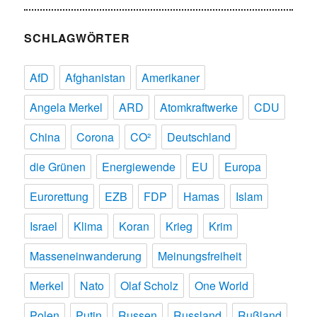
SCHLAGWÖRTER
AfD
Afghanistan
Amerikaner
Angela Merkel
ARD
Atomkraftwerke
CDU
China
Corona
CO²
Deutschland
die Grünen
Energiewende
EU
Europa
Eurorettung
EZB
FDP
Hamas
Islam
Israel
Klima
Koran
Krieg
Krim
Masseneinwanderung
Meinungsfreiheit
Merkel
Nato
Olaf Scholz
One World
Polen
Putin
Russen
Russland
Rußland