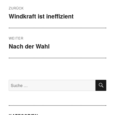
Beitragsnavigation
ZURÜCK
Windkraft ist ineffizient
Vorheriger
Beitrag:
WEITER
Nach der Wahl
Nächster
Beitrag:
SU
Suche
nach: