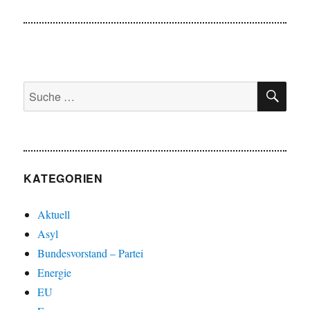
Beitrag:
SU
Suche
nach:
KATEGORIEN
Aktuell
Asyl
Bundesvorstand – Partei
Energie
EU