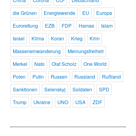
China
Corona
CO²
Deutschland
die Grünen
Energiewende
EU
Europa
Eurorettung
EZB
FDP
Hamas
Islam
Israel
Klima
Koran
Krieg
Krim
Masseneinwanderung
Meinungsfreiheit
Merkel
Nato
Olaf Scholz
One World
Polen
Putin
Russen
Russland
Rußland
Sanktionen
Selenskyj
Soldaten
SPD
Trump
Ukraine
UNO
USA
ZDF