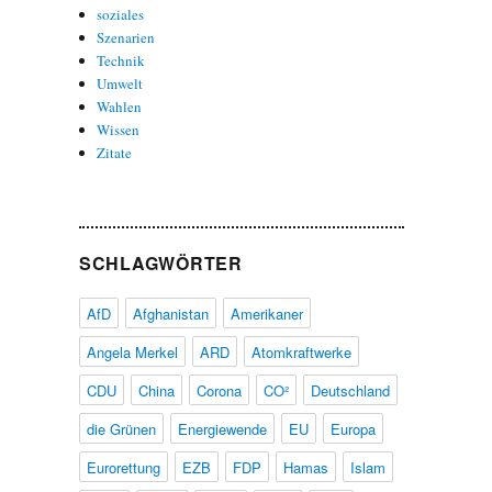
soziales
Szenarien
Technik
Umwelt
Wahlen
Wissen
Zitate
SCHLAGWÖRTER
AfD
Afghanistan
Amerikaner
Angela Merkel
ARD
Atomkraftwerke
CDU
China
Corona
CO²
Deutschland
die Grünen
Energiewende
EU
Europa
Eurorettung
EZB
FDP
Hamas
Islam