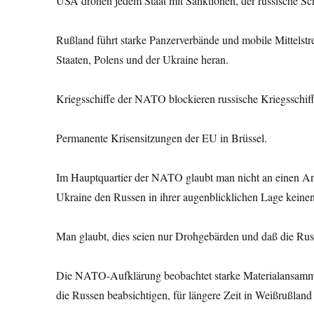
USA drohen jedem Staat mit Sanktionen, der russische Schif
Rußland führt starke Panzerverbände und mobile Mittelst
Staaten, Polens und der Ukraine heran.
Kriegsschiffe der NATO blockieren russische Kriegsschi
Permanente Krisensitzungen der EU in Brüssel.
Im Hauptquartier der NATO glaubt man nicht an einen Ang
Ukraine den Russen in ihrer augenblicklichen Lage keinen
Man glaubt, dies seien nur Drohgebärden und daß die Rus
Die NATO-Aufklärung beobachtet starke Material­ansamm
die Russen beabsichtigen, für längere Zeit in Weißrußland