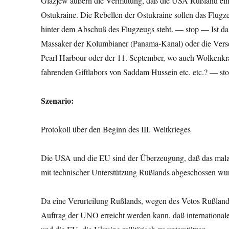
Glazjew äußern die Vermutung, daß die USA Rußland ein
Ostukraine. Die Rebellen der Ostukraine sollen das Flu
hinter dem Abschuß des Flugzeugs steht. — stop — Ist da
Massaker der Kolumbianer (Panama-Kanal) oder die Versen
Pearl Harbour oder der 11. September, wo auch Wolkenkrat
fahrenden Giftlabors von Saddam Hussein etc. etc.? — s
Szenario:
G
Protokoll über den Beginn des III. Weltkrieges
Die USA und die EU sind der Überzeugung, daß das malay
mit technischer Unterstützung Rußlands abgeschossen wu
Da eine Verurteilung Rußlands, wegen des Vetos Rußlands 
Auftrag der UNO erreicht werden kann, daß international