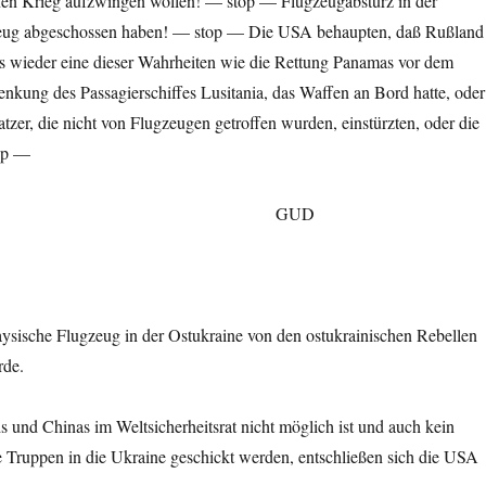
en Krieg aufzwingen wollen! — stop — Flugzeugabsturz in der
gzeug abgeschossen haben! — stop — Die USA behaup­ten, daß Rußland
s wieder eine dieser Wahr­heiten wie die Rettung Panamas vor dem
kung des Passagierschiffes Lusitania, das Waffen an Bord hatte, oder
zer, die nicht von Flugzeugen getroffen wurden, einstürzten, oder die
top —
UD
sische Flugzeug in der Ostukraine von den ostukrainischen Rebellen
rde.
und Chinas im Weltsicherheitsrat nicht möglich ist und auch kein
e Truppen in die Ukraine geschickt werden, entschließen sich die USA