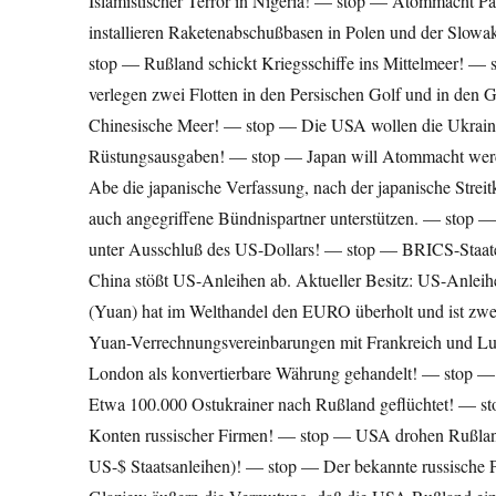
Islamistischer Terror in Nigeria! — stop — Atommacht P
installieren Raketenabschußbasen in Polen und der Slowa
stop — Rußland schickt Kriegsschiffe ins Mittelmeer! — 
verlegen zwei Flotten in den Persischen Golf und in den
Chinesische Meer! — stop — Die USA wollen die Ukrain
Rüstungsausgaben! — stop — Japan will Atommacht werden
Abe die japanische Verfassung, nach der japanische Streitk
auch angegriffene Bündnispartner unterstützen. — stop 
unter Ausschluß des US-Dollars! — stop — BRICS-Staat
China stößt US-Anleihen ab. Aktueller Besitz: US-Anle
(Yuan) hat im Welthandel den EURO überholt und ist zw
Yuan-Verrechnungsvereinbarungen mit Frankreich und L
London als konvertierbare Währung gehandelt! — stop — U
Etwa 100.000 Ostukrainer nach Rußland geflüchtet! — s
Konten russischer Firmen! — stop — USA drohen Rußland 
US-$ Staatsanleihen)! — stop — Der bekannte russische Pr