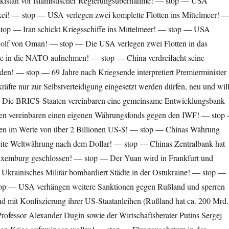
akistan vor islamistischer Regierungsübernahme! — stop — USA
kei! — stop — USA verlegen zwei komplet­te Flotten ins Mittelmeer! 
stop — Iran schickt Kriegsschiffe ins Mittelmeer! — stop — USA
 Golf von Oman! — stop — Die USA verlegen zwei Flotten in das
e in die NATO aufnehmen! — stop — China verdreifacht seine
! — stop — 69 Jahre nach Kriegsende interpretiert Premier­minister
räfte nur zur Selbstverteidigung eingesetzt werden dürfen, neu und wil
— Die BRICS-Staaten vereinbaren eine gemeinsame Entwicklungs­bank
en vereinbaren einen eigenen Wäh­rungsfonds gegen den IWF! — stop
ihen im Werte von über 2 Billionen US-$! — stop — Chinas Währung
eite Weltwährung nach dem Dollar! — stop — Chinas Zentralbank hat
uxemburg geschlossen! — stop — Der Yuan wird in Frankfurt und
krainisches Militär bombar­diert Städte in der Ostukraine! — stop —
top — USA verhängen weitere Sanktionen gegen Rußland und sperren
mit Konfiszierung ihrer US-Staatanleihen (Rußland hat ca. 200 Mrd.
ofessor Alexander Dugin sowie der Wirtschafts­berater Putins Sergej