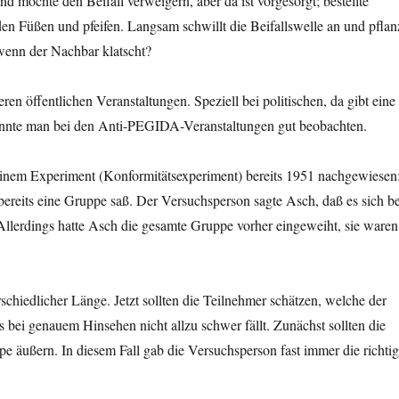
nd möchte den Beifall verweigern, aber da ist vorgesorgt; bestellte
 den Füßen und pfeifen. Langsam schwillt die Beifallswelle an und pflan
 wenn der Nachbar klatscht?
n öffentlichen Veranstaltungen. Speziell bei politischen, da gibt eine
onnte man bei den Anti-PEGIDA-Veranstaltungen gut beobachten.
inem Experiment (Konformitätsexperiment) bereits 1951 nachgewiesen
bereits eine Gruppe saß. Der Versuchsperson sagte Asch, daß es sich be
Allerdings hatte Asch die gesamte Gruppe vorher eingeweiht, sie waren
schiedlicher Länge. Jetzt sollten die Teilnehmer schätzen, welche der
s bei genauem Hinsehen nicht allzu schwer fällt. Zunächst sollten die
e äußern. In diesem Fall gab die Versuchsperson fast immer die richti