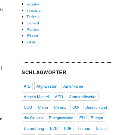
soziales
zt
Szenarien
Technik
Umwelt
Wahlen
Wissen
Zitate
:
i
SCHLAGWÖRTER
AfD
Afghanistan
Amerikaner
Angela Merkel
ARD
Atomkraftwerke
CDU
China
Corona
CO²
Deutschland
die Grünen
Energiewende
EU
Europa
ge
Eurorettung
EZB
FDP
Hamas
Islam