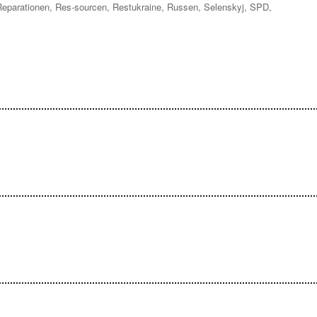
Reparationen
,
Res-sourcen
,
Restukraine
,
Russen
,
Selenskyj
,
SPD
,