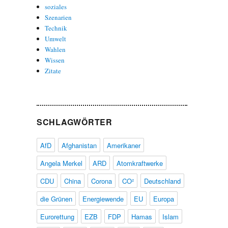
soziales
Szenarien
Technik
Umwelt
Wahlen
Wissen
Zitate
SCHLAGWÖRTER
AfD
Afghanistan
Amerikaner
Angela Merkel
ARD
Atomkraftwerke
CDU
China
Corona
CO²
Deutschland
die Grünen
Energiewende
EU
Europa
Eurorettung
EZB
FDP
Hamas
Islam