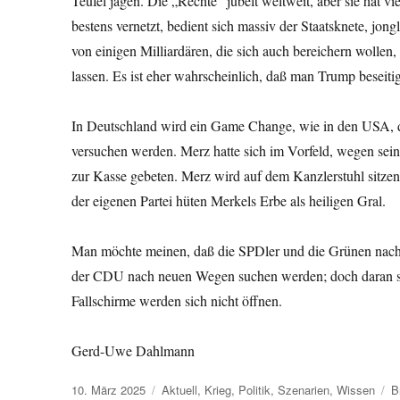
Teufel jagen. Die „Rechte“ jubelt weltweit, aber sie hat v
bestens vernetzt, bedient sich massiv der Staatsknete, jon
von einigen Milliardären, die sich auch bereichern wollen,
lassen. Es ist eher wahrscheinlich, daß man Trump beseitig
In Deutschland wird ein Game Change, wie in den USA, d
versuchen werden. Merz hatte sich im Vorfeld, wegen sein
zur Kasse gebeten. Merz wird auf dem Kanzlerstuhl sitze
der eigenen Partei hüten Merkels Erbe als heiligen Gral.
Man möchte meinen, daß die SPDler und die Grünen nach 
der CDU nach neuen Wegen suchen werden; doch daran sollt
Fallschirme werden sich nicht öffnen.
Gerd-Uwe Dahlmann
Veröffentlicht
Kategorien
S
10. März 2025
Aktuell
,
Krieg
,
Politik
,
Szenarien
,
Wissen
B