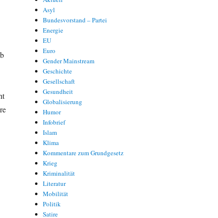
Asyl
p
Bundesvorstand – Partei
Energie
EU
Euro
Ob
Gender Mainstream
Geschichte
Gesellschaft
Gesundheit
ht
Globalisierung
re
Humor
Infobrief
Islam
Klima
Kommentare zum Grundgesetz
Krieg
Kriminalität
Literatur
Mobilität
Politik
Satire