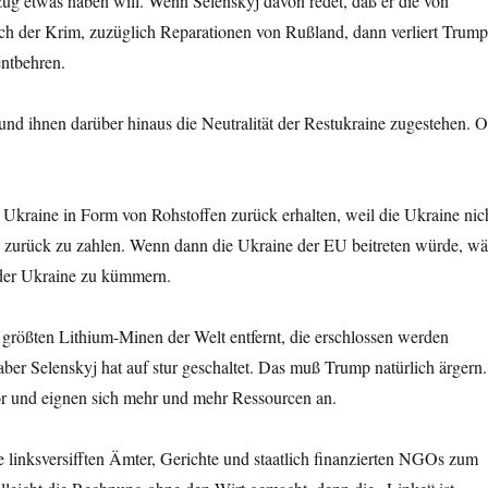
zug etwas haben will. Wenn Selenskyj davon redet, daß er die von
ich der Krim, zuzüglich Reparationen von Rußland, dann verliert Trum
entbehren.
und ihnen darüber hinaus die Neutralität der Restukraine zugestehen. 
Ukraine in Form von Rohstoffen zurück erhalten, weil die Ukraine nic
 zurück zu zahlen. Wenn dann die Ukraine der EU beitreten würde, wä
 der Ukraine zu kümmern.
größten Lithium-Minen der Welt entfernt, die erschlossen werden
ber Selenskyj hat auf stur geschaltet. Das muß Trump natürlich ärgern.
or und eignen sich mehr und mehr Ressourcen an.
linksversifften Ämter, Gerichte und staatlich finanzierten NGOs zum