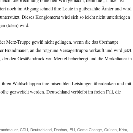
ielleicht die Rechnung ohne den Wirt gemacht, denn die „Linke“ ist
gliert noch im Abgang schnell ihre Leute in gutbezahlte Ämter und wird
 unterstützt. Dieses Konglomerat wird sich so leicht nicht unterkriegen
en (töten) wird.
er Merz-Truppe gewiß nicht gelingen, wenn die das überhaupt
er Brandmauer, an die rotgrüne Versagertruppe verkauft und wird jetzt
n, der den Gesäßabdruck von Merkel beherbergt und die Merkelianer in
ihren Wahlschlappen ihre miserablen Leistungen überdenken und mit
e gezweifelt werden. Deutschland verbleibt im freien Fall, die
chlagwörter
randmauer
,
CDU
,
Deutschland
,
Donbas
,
EU
,
Game Change
,
Grünen
,
Krim
,