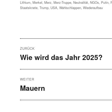
am
Lithium
,
Merkel
,
Merz
,
Merz-Truppe
,
Neutralität
,
NGOs
,
Putin
,
Staatsknete
,
Trump
,
USA
,
Wahlschlappen
,
Wiederaufbau
Beitragsnavigation
ZURÜCK
Wie wird das Jahr 2025?
Vorheriger
Beitrag:
WEITER
Mauern
Nächster
Beitrag: