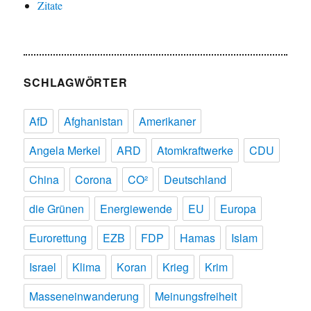
Zitate
SCHLAGWÖRTER
AfD
Afghanistan
Amerikaner
Angela Merkel
ARD
Atomkraftwerke
CDU
China
Corona
CO²
Deutschland
die Grünen
Energiewende
EU
Europa
Eurorettung
EZB
FDP
Hamas
Islam
Israel
Klima
Koran
Krieg
Krim
Masseneinwanderung
Meinungsfreiheit