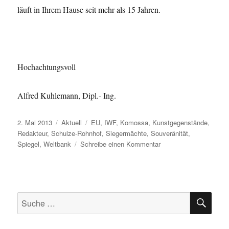
läuft in Ihrem Hause seit mehr als 15 Jahren.
Hochachtungsvoll
Alfred Kuhlemann, Dipl.- Ing.
Veröffentlicht
Kategorien
Schlagwörter
2. Mai 2013
Aktuell
EU
,
IWF
,
Komossa
,
Kunstgegenstände
,
am
Redakteur
,
Schulze-Rohnhof
,
Siegermächte
,
Souveränität
,
zu
Spiegel
,
Weltbank
Schreibe einen Kommentar
Leserbrief,
Der
Spiegel:
Das
SU
Nazi-
Suche
Erbe
nach:
der