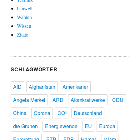
Umwelt
Wahlen
Wissen
Zitate
SCHLAGWÖRTER
AfD
Afghanistan
Amerikaner
Angela Merkel
ARD
Atomkraftwerke
CDU
China
Corona
CO²
Deutschland
die Grünen
Energiewende
EU
Europa
Eurorettung
EZB
FDP
Hamas
Islam