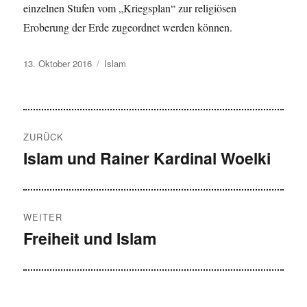
einzelnen Stufen vom „Kriegsplan“ zur religiösen
Eroberung der Erde zugeordnet werden können.
Veröffentlicht
Kategorien
13. Oktober 2016
Islam
am
Beitragsnavigation
ZURÜCK
Islam und Rainer Kardinal Woelki
Vorheriger
Beitrag:
WEITER
Freiheit und Islam
Nächster
Beitrag: